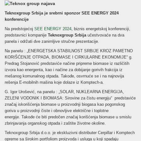
Teknoxgroup Srbija je srebrni sponzor SEE ENERGY 2024
konferencije
Na predstojećoj
SEE ENERGY 2024
, biznis energetskoj konferenciji,
predstavnici kompanije
Teknoxgroup Srbija
učestvovaće na dva
panela i održati dve zanimljive stručne prezentacije.
Na panelu : „ENERGETSKA STABILNOST SRBIJE KROZ PAMETNO
KORIŠĆENJE OTPADA, BIOMASE I CIRKULARNE EKONOMIJE“ g.
Predrag Stojanović predstaviće načine pripreme biomase iz različitih
izvora kao energenta, kao i načine za dobijanje gorivih frakcija iz
mešanog komunalnog otpada. Takođe, osvrnuće se i na najnovija
rešenja E-mobilnih mašina koje dolaze iz Komptech-a.
G. Igor Urošević, na panelu : „SOLAR, NUKLEARNA ENERGIJA,
ZELENI VODONIK I BIOMASA: Sirovine za čistu energiju“ predstaviće
značaj iskorišćenja biomase u proizvodnji biogasa kao pogonskog
goriva u proizvodnji čiste i obnovljive električne i toplotne
energije. Takođe će biti predočen značaj korišćenja biomase u smislu
zbrinjavanja organskog otpada i zaštite životne okoline.
Teknoxgroup Srbija d.o.o. je ekskluzivni distributer Cerpillar i Komptech
opreme sa širokim portfoliom proizvoda i usluga u koji spadaju