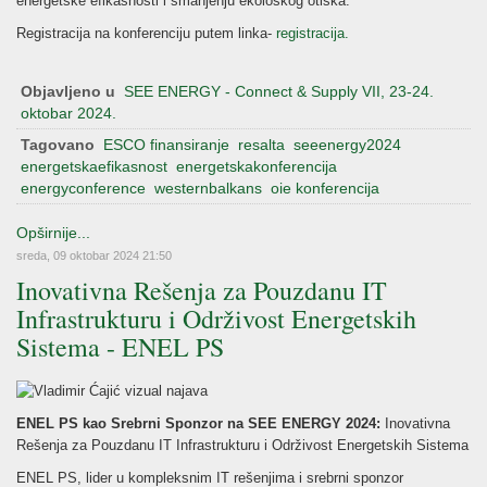
energetske efikasnosti i smanjenju ekološkog otiska.
Registracija na konferenciju putem linka-
registracija.
Objavljeno u
SEE ENERGY - Connect & Supply VII, 23-24.
oktobar 2024.
Tagovano
ESCO finansiranje
resalta
seeenergy2024
energetskaefikasnost
energetskakonferencija
energyconference
westernbalkans
oie konferencija
Opširnije...
sreda, 09 oktobar 2024 21:50
Inovativna Rešenja za Pouzdanu IT
Infrastrukturu i Održivost Energetskih
Sistema - ENEL PS
ENEL PS kao Srebrni Sponzor na SEE ENERGY 2024:
Inovativna
Rešenja za Pouzdanu IT Infrastrukturu i Održivost Energetskih Sistema
ENEL PS, lider u kompleksnim IT rešenjima i srebrni sponzor