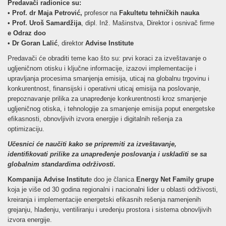
Predavači radionice su:
•
Prof. dr Maja Petrović,
profesor na
Fakultetu tehničkih nauka
•
Prof. Uroš Samardžija
, dipl. Inž. Mašinstva, Direktor i osnivač firme
e Odraz doo
•
Dr Goran Lalić
, direktor
Advise Institute
Predavači će obraditi teme kao što su: prvi koraci za izveštavanje o
ugljeničnom otisku i ključne informacije, izazovi implementacije i
upravljanja procesima smanjenja emisija, uticaj na globalnu trgovinu i
konkurentnost, finansijski i operativni uticaj emisija na poslovanje,
prepoznavanje prilika za unapređenje konkurentnosti kroz smanjenje
ugljeničnog otiska, i tehnologije za smanjenje emisija poput energetske
efikasnosti, obnovljivih izvora energije i digitalnih rešenja za
optimizaciju.
Učesnici će naučiti kako se pripremiti za izveštavanje,
identifikovati prilike za unapređenje poslovanja i uskladiti se sa
globalnim standardima održivosti.
Kompanija Advise Institut
e doo je članica
Energy Net Family grupe
koja je više od 30 godina regionalni i nacionalni lider u oblasti održivosti,
kreiranja i implementacije energetski efikasnih rešenja namenjenih
grejanju, hlađenju, ventiliranju i uređenju prostora i sistema obnovljivih
izvora energije.