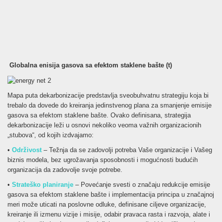
Globalna enisija gasova sa efektom staklene bašte (t)
Mapa puta dekarbonizacije predstavlja sveobuhvatnu strategiju koja bi
trebalo da dovede do kreiranja jedinstvenog plana za smanjenje emisije
gasova sa efektom staklene bašte. Ovako definisana, strategija
dekarbonizacije leži u osnovi nekoliko veoma važnih organizacionih
„stubova“, od kojih izdvajamo:
•
Održivost
– Težnja da se zadovolji potreba Vaše organizacije i Vašeg
biznis modela, bez ugrožavanja sposobnosti i mogućnosti budućih
organizacija da zadovolje svoje potrebe.
•
Strateško planiranje
– Povećanje svesti o značaju redukcije emisije
gasova sa efektom staklene bašte i implementacija principa u značajnoj
meri može uticati na poslovne odluke, definisane ciljeve organizacije,
kreiranje ili izmenu vizije i misije, odabir pravaca rasta i razvoja, alate i