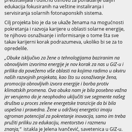
predstavljala i odličnu osnovu za pohađanje daljih
edukacija fokusiranih na veštine instaliranja i
servisiranja solarnih fotonaponskih sistema.
Cilj projekta bio je da se ukaže ženama na mogućnosti
pokretanja i razvoja karijere u oblasti solarne energije,
te njihovo osnaživanje i informisanje o tome šta sve
takav karijerni korak podrazumeva, ukoliko bi se za to
opredelile.
„Obuke isključivo za žene o tehnologijama baziranim na
obnovljivim izvorima energije je nov korak za nas u GIZ-u i
prilika da povežemo više oblasti na kojima radimo u okviru
naših razvojnih projekata, kao što su osnaživanje žena,
promocija obnovljivih izvora energije i borba protiv
klimatskih promena. Ova obuka nam je bila posebno važna
jer verujemo da je neophodno uključiti sve segmente našeg
društva u proces zelene energetske tranzicije da bi bila
uspešna i pravedna. Žene u održivoj energetici imaju
ogroman potencijal za pokretanje inovacija, samo im treba
pružiti priliku za edukaciju, mentorstvo i razmenu
znanja,“
istakla je Jelena Ivančević, savetenica u GIZ-u.