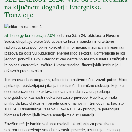
na ključnom događaju Energetske
Tranzicije
SEEenergy konferencija 2024
, održana
23. i 24. oktobra u Novom
Sadu,
okupila je preko 350 učesnika kroz 7 panela i interaktivnu
radionicu, pružajući obilje konkretnih informacija, inspirativnih rešenja i
izazova za održivu budućnost energetskog sektora. Konferencija je još
jednom potvrdila svoju vrednost kao centralno mesto susreta stručnjaka
iz oblasti energetike, zaštite životne sredine, finansijskih institucija i
državnih predstavnika.
Tokom dva dana programa, učesnici su aktivno učestvovali putem Slido
aplikacije, postavljajući pitanja i inicirajući dinamične diskusije koje su
doprinele razmeni iskustava i inovativnih ideja za unapređenje
energetske efikasnosti i dekarbonizacije privrede. Publika je imala
priliku da kroz diskusije i panele čuje o najnovijim trendovima, kao što
su ESCO finansiranje, izazovi CBAM-a, ESG principi, te potencijali
biomase i obnovljivih izvora energije za čistu energiju.
Završna reč je istakla važnost ovakvih okupljanja za povezivanje
sektora i unapređenje saradnje između privrede, institucija i civilnog