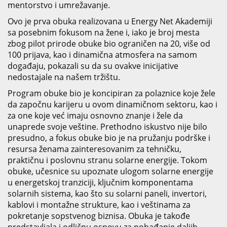
mentorstvo i umrežavanje.
Ovo je prva obuka realizovana u Energy Net Akademiji
sa posebnim fokusom na žene i, iako je broj mesta
zbog pilot prirode obuke bio ograničen na 20, više od
100 prijava, kao i dinamična atmosfera na samom
događaju, pokazali su da su ovakve inicijative
nedostajale na našem tržištu.
Program obuke bio je koncipiran za polaznice koje žele
da započnu karijeru u ovom dinamičnom sektoru, kao i
za one koje već imaju osnovno znanje i žele da
unaprede svoje veštine. Prethodno iskustvo nije bilo
presudno, a fokus obuke bio je na pružanju podrške i
resursa ženama zainteresovanim za tehničku,
praktičnu i poslovnu stranu solarne energije. Tokom
obuke, učesnice su upoznate ulogom solarne energije
u energetskoj tranziciji, ključnim komponentama
solarnih sistema, kao što su solarni paneli, invertori,
kablovi i montažne strukture, kao i veštinama za
pokretanje sopstvenog biznisa. Obuka je takođe