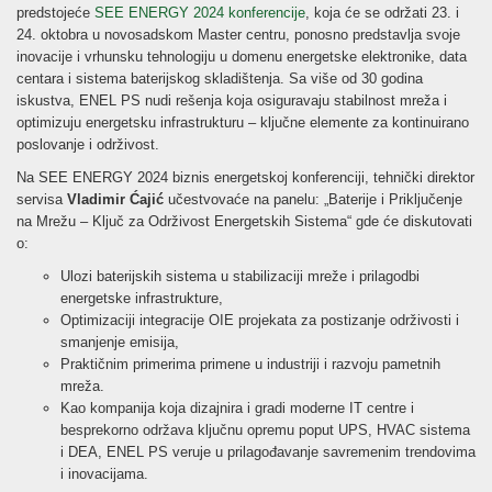
predstojeće
SEE ENERGY 2024 konferencije
, koja će se održati 23. i
24. oktobra u novosadskom Master centru, ponosno predstavlja svoje
inovacije i vrhunsku tehnologiju u domenu energetske elektronike, data
centara i sistema baterijskog skladištenja. Sa više od 30 godina
iskustva, ENEL PS nudi rešenja koja osiguravaju stabilnost mreža i
optimizuju energetsku infrastrukturu – ključne elemente za kontinuirano
poslovanje i održivost.
Na SEE ENERGY 2024 biznis energetskoj konferenciji, tehnički direktor
servisa
Vladimir Ćajić
učestvovaće na panelu: „Baterije i Priključenje
na Mrežu – Ključ za Održivost Energetskih Sistema“ gde će diskutovati
o:
Ulozi baterijskih sistema u stabilizaciji mreže i prilagodbi
energetske infrastrukture,
Optimizaciji integracije OIE projekata za postizanje održivosti i
smanjenje emisija,
Praktičnim primerima primene u industriji i razvoju pametnih
mreža.
Kao kompanija koja dizajnira i gradi moderne IT centre i
besprekorno održava ključnu opremu poput UPS, HVAC sistema
i DEA, ENEL PS veruje u prilagođavanje savremenim trendovima
i inovacijama.