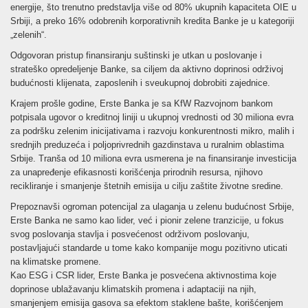
energije, što trenutno predstavlja više od 80% ukupnih kapaciteta OIE u
Srbiji, a preko 16% odobrenih korporativnih kredita Banke je u kategoriji
„zelenih“.
Odgovoran pristup finansiranju suštinski je utkan u poslovanje i
strateško opredeljenje Banke, sa ciljem da aktivno doprinosi održivoj
budućnosti klijenata, zaposlenih i sveukupnoj dobrobiti zajednice.
Krajem prošle godine, Erste Banka je sa KfW Razvojnom bankom
potpisala ugovor o kreditnoj liniji u ukupnoj vrednosti od 30 miliona evra
za podršku zelenim inicijativama i razvoju konkurentnosti mikro, malih i
srednjih preduzeća i poljoprivrednih gazdinstava u ruralnim oblastima
Srbije. Tranša od 10 miliona evra usmerena je na finansiranje investicija
za unapređenje efikasnosti korišćenja prirodnih resursa, njihovo
recikliranje i smanjenje štetnih emisija u cilju zaštite životne sredine.
Prepoznavši ogroman potencijal za ulaganja u zelenu budućnost Srbije,
Erste Banka ne samo kao lider, već i pionir zelene tranzicije, u fokus
svog poslovanja stavlja i posvećenost održivom poslovanju,
postavljajući standarde u tome kako kompanije mogu pozitivno uticati
na klimatske promene.
Kao ESG i CSR lider, Erste Banka je posvećena aktivnostima koje
doprinose ublažavanju klimatskih promena i adaptaciji na njih,
smanjenjem emisija gasova sa efektom staklene bašte, korišćenjem