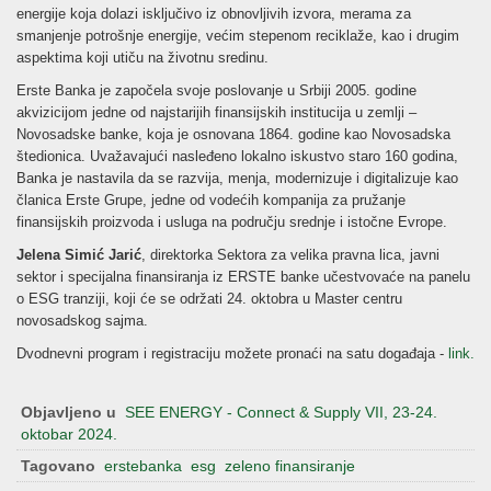
energije koja dolazi isključivo iz obnovljivih izvora, merama za
smanjenje potrošnje energije, većim stepenom reciklaže, kao i drugim
aspektima koji utiču na životnu sredinu.
Erste Banka je započela svoje poslovanje u Srbiji 2005. godine
akvizicijom jedne od najstarijih finansijskih institucija u zemlji –
Novosadske banke, koja je osnovana 1864. godine kao Novosadska
štedionica. Uvažavajući nasleđeno lokalno iskustvo staro 160 godina,
Banka je nastavila da se razvija, menja, modernizuje i digitalizuje kao
članica Erste Grupe, jedne od vodećih kompanija za pružanje
finansijskih proizvoda i usluga na području srednje i istočne Evrope.
Jelena Simić Jarić
, direktorka Sektora za velika pravna lica, javni
sektor i specijalna finansiranja iz ERSTE banke učestvovaće na panelu
o ESG tranziji, koji će se održati 24. oktobra u Master centru
novosadskog sajma.
Dvodnevni program i registraciju možete pronaći na satu događaja -
link.
Objavljeno u
SEE ENERGY - Connect & Supply VII, 23-24.
oktobar 2024.
Tagovano
erstebanka
esg
zeleno finansiranje