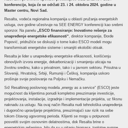
konferencije, koja će se održati 23. i 24. oktobra 2024. godine u
Master centru, Novi Sad.
Resalta, vodeća regionalna kompanija u oblasti pružanja energetskih
usluga, ove godine učestvuje na SEE ENERGY konferenciji kao srebrni
sponzor. Na panelu
„ESCO finansiranje: Inovativno rešenje za
unapređenje energetske efikasnosti“
, direktor kompanije, Đorđe
Popović, pridružiće se diskusiji o tome kako ESCO modeli mogu
transformisati energetske sisteme i smanjiti ekološki otisak.
Resalta je lider u unapređenju energetske efikasnosti, korišćenju
obnovljivih izvora energije, dekarbonizaciji i smanjenju uticaja na
životnu sredinu, kako u privatnom, tako i u javnom sektoru. Prisutna u
Sloveniji, Hrvatskoj, Srbiji, Rumuniji i Češkoj, kompanija uskoro
proširuje svoje poslovanje na Poljsku i Nemačku.
Srž Resaltinog poslovnog modela „energy as a service" (ESCO) jeste
mogućnost da klijentima ponudi kompletno preuzimanje investicije,
projektovanja, instalacije, izgradnje i implementacije projekta, uz fiksnu
naknadu za uslugu. Na ovaj način Resalta nudi tehnološka unapređenja
i dugoročno upravljanje projektima, preuzimajući sav rizik na sebe
tokom čitavog ugovornog perioda. Klijenti se mogu u potpunosti
posvetiti svojim osnovnim delatnostima, dok Resalta brine o
energetskim rešenjima, bilo da su u pitanju biomasa, toplotne pumpe,