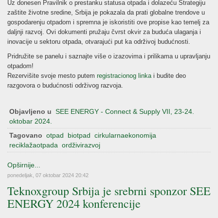
Uz donesen Pravilnik o prestanku statusa otpada i dolazeću Strategiju
zaštite životne sredine, Srbija je pokazala da prati globalne trendove u
gospodarenju otpadom i spremna je iskoristiti ove propise kao temelj za
daljnji razvoj. Ovi dokumenti pružaju čvrst okvir za buduća ulaganja i
inovacije u sektoru otpada, otvarajući put ka održivoj budućnosti.
Pridružite se panelu i saznajte više o izazovima i prilikama u upravljanju
otpadom!
Rezervišite svoje mesto putem
registracionog linka
i budite deo
razgovora o budućnosti održivog razvoja.
Objavljeno u
SEE ENERGY - Connect & Supply VII, 23-24.
oktobar 2024.
Tagovano
otpad
biotpad
cirkularnaekonomija
reciklažaotpada
ordživirazvoj
Opširnije...
ponedeljak, 07 oktobar 2024 20:42
Teknoxgroup Srbija je srebrni sponzor SEE
ENERGY 2024 konferencije