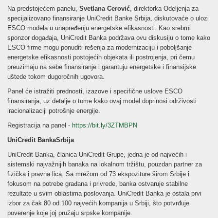
Na predstojećem panelu,
Svetlana Cerović
, direktorka Odeljenja za
specijalizovano finansiranje UniCredit Banke Srbija, diskutovaće o ulozi
ESCO modela u unapređenju energetske efikasnosti. Kao srebrni
sponzor događaja, UniCredit Banka podržava ovu diskusiju o tome kako
ESCO firme mogu ponuditi rešenja za modernizaciju i poboljšanje
energetske efikasnosti postojećih objekata ili postrojenja, pri čemu
preuzimaju na sebe finansiranje i garantuju energetske i finansijske
uštede tokom dugoročnih ugovora.
Panel će istražiti prednosti, izazove i specifične uslove ESCO
finansiranja, uz detalje o tome kako ovaj model doprinosi održivosti
i
racionalizaciji potrošnje energije.
Registracija na panel -
https://bit.ly/3ZTMBPN
UniCredit BankaSrbija
UniCredit Banka, članica UniCredit Grupe, jedna je od najvećih i
sistemski najvažnijih banaka na lokalnom tržištu, pouzdan partner za
fizička i pravna lica. Sa mrežom od 73 ekspoziture širom Srbije i
fokusom na potrebe građana i privrede, banka ostvaruje stabilne
rezultate u svim oblastima poslovanja. UniCredit Banka je ostala prvi
izbor za čak 80 od 100 najvećih kompanija u Srbiji, što potvrđuje
poverenje koje joj pružaju srpske kompanije.