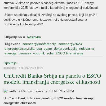
društva. Vidimo se ponovo sledećeg oktobra, kada će SEEenergy
konferencija 2025 nastaviti misiju ka održivoj energetskoj budućnosti.
Uskoro se očekuju detaljni izveštaji sa svakog panela, koji će pružiti
dublji uvid u ključne teme, izazove i rešenja predstavljena na
SEEenergy konferenciji 2024.
Objavljeno u
Naslovna
Tagovano
seeneergykonferencija
seeenergy2023
energetskatranzicija
esg
cbam
dekarbonizacija
nuklearna
energija
biomasa
vodonik
solar
ESCO finansiranje
Opširnije...
ponedeljak, 14 oktobar 2024 19:23
UniCredit Banka Srbija na panelu o ESCO
modelu finansiranja energetske efikasnosti
U
niCredit Bank Srbija na panelu o ESCO modelu finansiranja
energetske efikasnosti