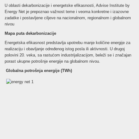
U oblasti dekarbonizacije i energetske efikasnosti, Advise Institute by
Energy Net je prepoznao važnost teme i veoma konkretne i izazovne
zadatke i postavljene ciljeve na nacionalnom, regionalnom i globalnom
nivou
Mapa puta dekarbonizacije
Energetska efikasnost predstavlja upotrebu manje količine energije za
realizaciju i obavljanje određenog istog posla ili aktivnosti. U drugoj
polovini 20. veka, sa rastućom industrijalizacijom, beleži se i značajan
porast ukupne potrošnje energije na globalnom nivou.
Globalna potrošnja energije (TWh)