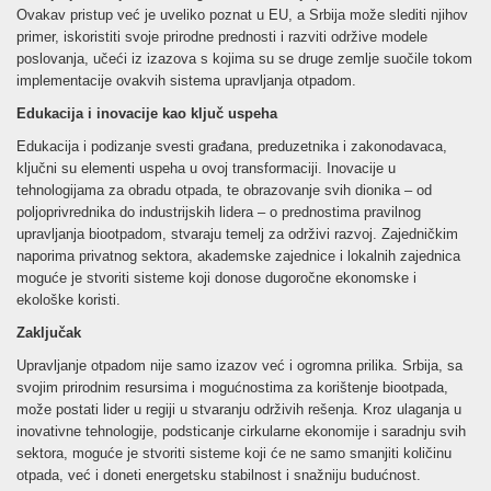
Ovakav pristup već je uveliko poznat u EU, a Srbija može slediti njihov
primer, iskoristiti svoje prirodne prednosti i razviti održive modele
poslovanja, učeći iz izazova s kojima su se druge zemlje suočile tokom
implementacije ovakvih sistema upravljanja otpadom.
Edukacija i inovacije kao ključ uspeha
Edukacija i podizanje svesti građana, preduzetnika i zakonodavaca,
ključni su elementi uspeha u ovoj transformaciji. Inovacije u
tehnologijama za obradu otpada, te obrazovanje svih dionika – od
poljoprivrednika do industrijskih lidera – o prednostima pravilnog
upravljanja biootpadom, stvaraju temelj za održivi razvoj. Zajedničkim
naporima privatnog sektora, akademske zajednice i lokalnih zajednica
moguće je stvoriti sisteme koji donose dugoročne ekonomske i
ekološke koristi.
Zaključak
Upravljanje otpadom nije samo izazov već i ogromna prilika. Srbija, sa
svojim prirodnim resursima i mogućnostima za korištenje biootpada,
može postati lider u regiji u stvaranju održivih rešenja. Kroz ulaganja u
inovativne tehnologije, podsticanje cirkularne ekonomije i saradnju svih
sektora, moguće je stvoriti sisteme koji će ne samo smanjiti količinu
otpada, već i doneti energetsku stabilnost i snažniju budućnost.