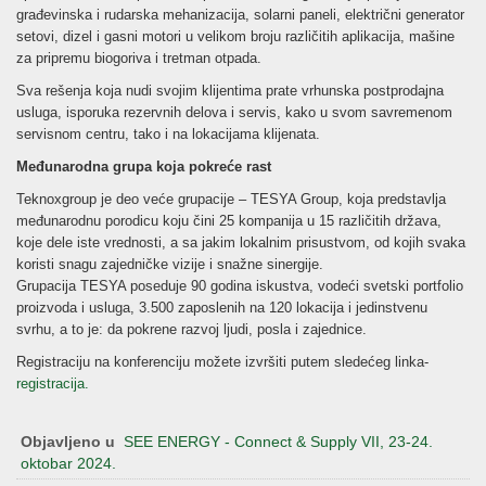
građevinska i rudarska mehanizacija, solarni paneli, električni generator
setovi, dizel i gasni motori u velikom broju različitih aplikacija, mašine
za pripremu biogoriva i tretman otpada.
Sva rešenja koja nudi svojim klijentima prate vrhunska postprodajna
usluga, isporuka rezervnih delova i servis, kako u svom savremenom
servisnom centru, tako i na lokacijama klijenata.
Međunarodna grupa koja pokreće rast
Teknoxgroup je deo veće grupacije – TESYA Group, koja predstavlja
međunarodnu porodicu koju čini 25 kompanija u 15 različitih država,
koje dele iste vrednosti, a sa jakim lokalnim prisustvom, od kojih svaka
koristi snagu zajedničke vizije i snažne sinergije.
Grupacija TESYA poseduje 90 godina iskustva, vodeći svetski portfolio
proizvoda i usluga, 3.500 zaposlenih na 120 lokacija i jedinstvenu
svrhu, a to je: da pokrene razvoj ljudi, posla i zajednice.
Registraciju na konferenciju možete izvršiti putem sledećeg linka-
registracija.
Objavljeno u
SEE ENERGY - Connect & Supply VII, 23-24.
oktobar 2024.