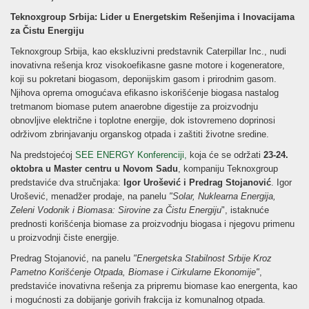
Teknoxgroup Srbija: Lider u Energetskim Rešenjima i Inovacijama
za Čistu Energiju
Teknoxgroup Srbija, kao ekskluzivni predstavnik Caterpillar Inc., nudi
inovativna rešenja kroz visokoefikasne gasne motore i kogeneratore,
koji su pokretani biogasom, deponijskim gasom i prirodnim gasom.
Njihova oprema omogućava efikasno iskorišćenje biogasa nastalog
tretmanom biomase putem anaerobne digestije za proizvodnju
obnovljive električne i toplotne energije, dok istovremeno doprinosi
održivom zbrinjavanju organskog otpada i zaštiti životne sredine.
Na predstojećoj
SEE ENERGY Konferenciji,
koja će se održati
23-24.
oktobra u Master centru u Novom Sadu
, kompaniju Teknoxgroup
predstaviće dva stručnjaka:
Igor Urošević i Predrag Stojanović
. Igor
Urošević, menadžer prodaje, na panelu
"Solar, Nuklearna Energija,
Zeleni Vodonik i Biomasa: Sirovine za Čistu Energiju
", istaknuće
prednosti korišćenja biomase za proizvodnju biogasa i njegovu primenu
u proizvodnji čiste energije.
Predrag Stojanović, na panelu
"Energetska Stabilnost Srbije Kroz
Pametno Korišćenje Otpada, Biomase i Cirkularne Ekonomije"
,
predstaviće inovativna rešenja za pripremu biomase kao energenta, kao
i mogućnosti za dobijanje gorivih frakcija iz komunalnog otpada.