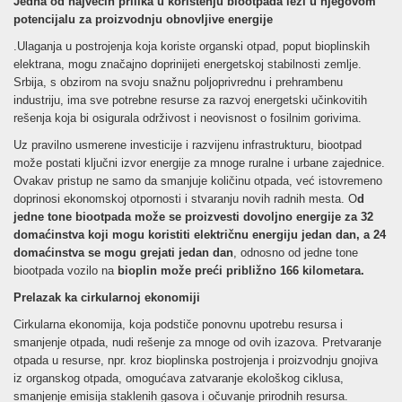
Jedna od najvećih prilika u korištenju biootpada leži u njegovom
potencijalu za proizvodnju obnovljive energije
.Ulaganja u postrojenja koja koriste organski otpad, poput bioplinskih
elektrana, mogu značajno doprinijeti energetskoj stabilnosti zemlje.
Srbija, s obzirom na svoju snažnu poljoprivrednu i prehrambenu
industriju, ima sve potrebne resurse za razvoj energetski učinkovitih
rešenja koja bi osigurala održivost i neovisnost o fosilnim gorivima.
Uz pravilno usmerene investicije i razvijenu infrastrukturu, biootpad
može postati ključni izvor energije za mnoge ruralne i urbane zajednice.
Ovakav pristup ne samo da smanjuje količinu otpada, već istovremeno
doprinosi ekonomskoj otpornosti i stvaranju novih radnih mesta. O
d
jedne tone biootpada može se proizvesti dovoljno energije za 32
domaćinstva koji mogu koristiti električnu energiju jedan dan, a 24
domaćinstva
se mogu grejati jedan dan
, odnosno od jedne tone
biootpada vozilo na
bioplin može preći približno 166 kilometara.
Prelazak ka cirkularnoj ekonomiji
Cirkularna ekonomija, koja podstiče ponovnu upotrebu resursa i
smanjenje otpada, nudi rešenje za mnoge od ovih izazova. Pretvaranje
otpada u resurse, npr. kroz bioplinska postrojenja i proizvodnju gnojiva
iz organskog otpada, omogućava zatvaranje ekološkog ciklusa,
smanjenje emisija staklenih gasova i očuvanje prirodnih resursa.