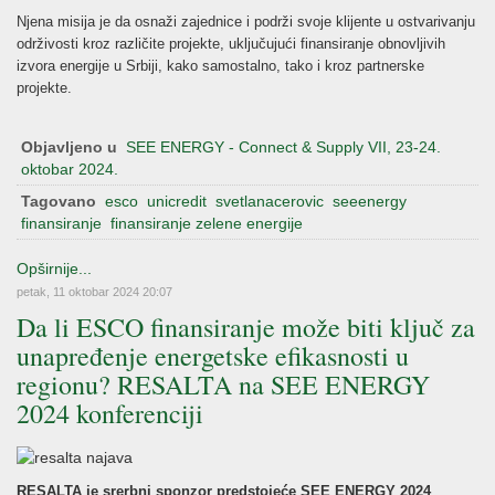
Njena misija je da osnaži zajednice i podrži svoje klijente u ostvarivanju
održivosti kroz različite projekte, uključujući finansiranje obnovljivih
izvora energije u Srbiji, kako samostalno, tako i kroz partnerske
projekte.
Objavljeno u
SEE ENERGY - Connect & Supply VII, 23-24.
oktobar 2024.
Tagovano
esco
unicredit
svetlanacerovic
seeenergy
finansiranje
finansiranje zelene energije
Opširnije...
petak, 11 oktobar 2024 20:07
Da li ESCO finansiranje može biti ključ za
unapređenje energetske efikasnosti u
regionu? RESALTA na SEE ENERGY
2024 konferenciji
RESALTA je srerbni sponzor predstojeće SEE ENERGY 2024