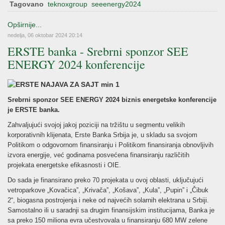
Tagovano
teknoxgroup
seeenergy2024
Opširnije...
nedelja, 06 oktobar 2024 20:14
ERSTE banka - Srebrni sponzor SEE
ENERGY 2024 konferencije
Srebrni sponzor SEE ENERGY 2024 biznis energetske konferencije
je ERSTE banka.
Zahvaljujući svojoj jakoj poziciji na tržištu u segmentu velikih
korporativnih klijenata, Erste Banka Srbija je, u skladu sa svojom
Politikom o odgovornom finansiranju i Politikom finansiranja obnovljivih
izvora energije, već godinama posvećena finansiranju različitih
projekata energetske efikasnosti i OIE.
Do sada je finansirano preko 70 projekata u ovoj oblasti, uključujući
vetroparkove „Kovačicaˮ, „Krivačaˮ, „Košavaˮ, „Kulaˮ, „Pupinˮ i „Čibuk
2“, biogasna postrojenja i neke od najvećih solarnih elektrana u Srbiji.
Samostalno ili u saradnji sa drugim finansijskim institucijama, Banka je
sa preko 150 miliona evra učestvovala u finansiranju 680 MW zelene