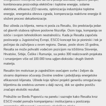
kombinovana proizvodnja električne i toplotne energije, solarne
elektrane, efikasna LED rasveta, optimizacija industrijske toplotne
energije, energetska obnova zgrada, kompenzacija reaktivne energije ili
složeni procesi dekarbonizacije.
Bez ušteda za klijenta, nema ni posla za Resaltu, što predstavlja jedan
od glavnih stubova njihove poslovne filozofije. Osim toga, kompanija se
ističe i svojom tehnološkom neutralnošću. Kada je Resalta započela
poslovanje u Jugoistočnoj Evropi, ESCO koncept bio je pionirski i tek je
počinjao da zaživljava u ovom regionu. Danas, posle skoro 15 godina,
Resalta se može pohvaliti vodećom pozicijom na tržištima Slovenije,
Hrvatske, Srbije, Češke i Rumunije, sa preko 300 realizovanih projekata
i smanjenjem više od 100.000 tona ugljen-dioksida i drugih štetnih
materija.
Resaltin tim motivisan je zajedničkim osećajem svrhe i željom da
stvarno doprinese očuvanju životne sredine i poboljšanju energetske
efikasnosti klijenata. Uštede koje njihovi projekti generišu omogućavaju
klijentima da sredstva usmere u dalji razvoj, dok se ujedno postižu
značajni ekološki rezultati.
Pridružite se Đorđu Popoviću na panelu i saznajte kako Resalta kroz
ESCO model pomaže kompanijama i institucijama u postizanju