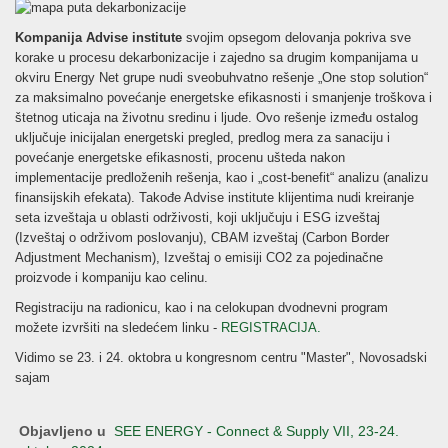
Kompanija Advise institute
svojim opsegom delovanja pokriva sve
korake u procesu dekarbonizacije i zajedno sa drugim kompanijama u
okviru Energy Net grupe nudi sveobuhvatno rešenje „One stop solution“
za maksimalno povećanje energetske efikasnosti i smanjenje troškova i
štetnog uticaja na životnu sredinu i ljude. Ovo rešenje između ostalog
uključuje inicijalan energetski pregled, predlog mera za sanaciju i
povećanje energetske efikasnosti, procenu ušteda nakon
implementacije predloženih rešenja, kao i „cost-benefit“ analizu (analizu
finansijskih efekata). Takođe Advise institute klijentima nudi kreiranje
seta izveštaja u oblasti održivosti, koji uključuju i ESG izveštaj
(Izveštaj o održivom poslovanju), CBAM izveštaj (Carbon Border
Adjustment Mechanism), Izveštaj o emisiji CO2 za pojedinačne
proizvode i kompaniju kao celinu.
Registraciju na radionicu, kao i na celokupan dvodnevni program
možete izvršiti na sledećem linku -
REGISTRACIJA.
Vidimo se 23. i 24. oktobra u kongresnom centru "Master", Novosadski
sajam
Objavljeno u
SEE ENERGY - Connect & Supply VII, 23-24.