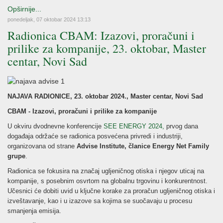
Opširnije...
ponedeljak, 07 oktobar 2024 13:13
Radionica CBAM: Izazovi, proračuni i
prilike za kompanije, 23. oktobar, Master
centar, Novi Sad
NAJAVA RADIONICE, 23. oktobar 2024., Master centar, Novi Sad
CBAM - Izazovi, proračuni i prilike za kompanije
U okviru dvodnevne konferencije
SEE ENERGY 2024,
prvog dana
događaja održaće se radionica posvećena privredi i industriji,
organizovana od strane
Advise Institute, članice Energy Net Family
grupe
.
Radionica se fokusira na značaj ugljeničnog otiska i njegov uticaj na
kompanije, s posebnim osvrtom na globalnu trgovinu i konkurentnost.
Učesnici će dobiti uvid u ključne korake za proračun ugljeničnog otiska i
izveštavanje, kao i u izazove sa kojima se suočavaju u procesu
smanjenja emisija.