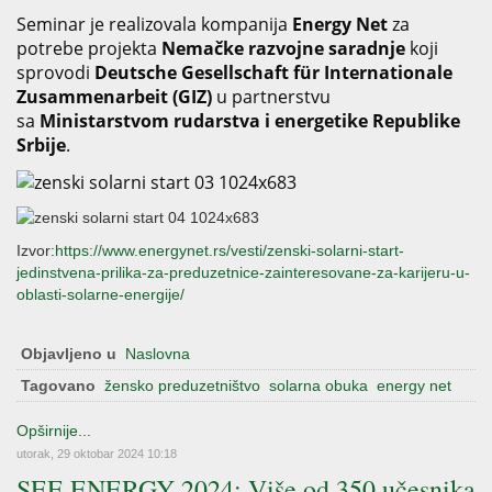
Seminar je realizovala kompanija
Energy Net
za
potrebe projekta
Nemačke razvojne saradnje
koji
sprovodi
Deutsche Gesellschaft für Internationale
Zusammenarbeit
(
GIZ)
u partnerstvu
sa
Ministarstvom rudarstva i energetike Republike
Srbije
.
Izvor:
https://www.energynet.rs/vesti/zenski-solarni-start-
jedinstvena-prilika-za-preduzetnice-zainteresovane-za-karijeru-u-
oblasti-solarne-energije/
Objavljeno u
Naslovna
Tagovano
žensko preduzetništvo
solarna obuka
energy net
Opširnije...
utorak, 29 oktobar 2024 10:18
SEE ENERGY 2024: Više od 350 učesnika