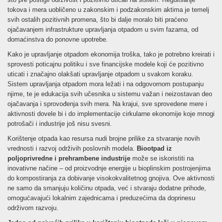
tokova i mera uobličeno u zakonskim i podzakonskim aktima je temelj
svih ostalih pozitivnih promena, što bi dalje moralo biti praćeno
ojačavanjem infrastrukture upravljanja otpadom u svim fazama, od
domaćinstva do ponovne upotrebe.
Kako je upravljanje otpadom ekonomija troška, tako je potrebno kreirati i
sprovesti poticajnu politiku i sve financijske modele koji će pozitivno
uticati i značajno olakšati upravljanje otpadom u svakom koraku.
Sistem upravljanja otpadom mora ležati i na odgovornom postupanju
njime, te je edukacija svih učesnika u sistemu važan i neizostavan deo
ojačavanja i sprovođenja svih mera. Na krajui, sve sprovedene mere i
aktivnosti dovele bi i do implementacije cirkularne ekonomije koje mnogi
potrošači i industrije još nisu svesni.
Korištenje otpada kao resursa nudi brojne prilike za stvaranje novih
vrednosti i razvoj održivih poslovnih modela.
Biootpad iz
poljoprivredne i prehrambene industrije
može se iskoristiti na
inovativne načine – od proizvodnje energije u bioplinskim postrojenjima
do kompostiranja za dobivanje visokokvalitetnog gnojiva. Ove aktivnosti
ne samo da smanjuju količinu otpada, već i stvaraju dodatne prihode,
omogućavajući lokalnim zajednicama i preduzećima da doprinesu
održivom razvoju.