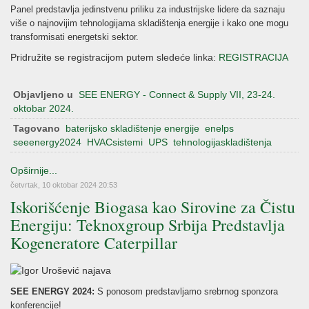
Panel predstavlja jedinstvenu priliku za industrijske lidere da saznaju
više o najnovijim tehnologijama skladištenja energije i kako one mogu
transformisati energetski sektor.
Pridružite se registracijom putem sledeće linka:
REGISTRACIJA
Objavljeno u
SEE ENERGY - Connect & Supply VII, 23-24.
oktobar 2024.
Tagovano
baterijsko skladištenje energije
enelps
seeenergy2024
HVACsistemi
UPS
tehnologijaskladištenja
Opširnije...
četvrtak, 10 oktobar 2024 20:53
Iskorišćenje Biogasa kao Sirovine za Čistu
Energiju: Teknoxgroup Srbija Predstavlja
Kogeneratore Caterpillar
SEE ENERGY 2024:
S ponosom predstavljamo srebrnog sponzora
konferencije!