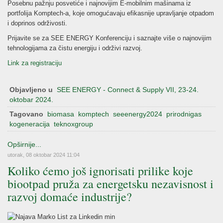
Posebnu pažnju posvetiće i najnovijim E-mobilnim mašinama iz
portfolija Komptech-a, koje omogućavaju efikasnije upravljanje otpadom
i doprinos održivosti.
Prijavite se za SEE ENERGY Konferenciju i saznajte više o najnovijim
tehnologijama za čistu energiju i održivi razvoj.
Link za registraciju
Objavljeno u
SEE ENERGY - Connect & Supply VII, 23-24.
oktobar 2024.
Tagovano
biomasa
komptech
seeenergy2024
prirodnigas
kogeneracija
teknoxgroup
Opširnije...
utorak, 08 oktobar 2024 11:04
Koliko ćemo još ignorisati prilike koje
biootpad pruža za energetsku nezavisnost i
razvoj domaće industrije?