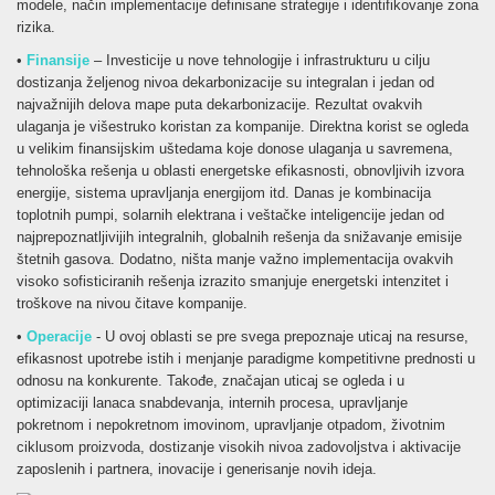
modele, način implementacije definisane strategije i identifikovanje zona
rizika.
•
Finansije
– Investicije u nove tehnologije i infrastrukturu u cilju
dostizanja željenog nivoa dekarbonizacije su integralan i jedan od
najvažnijih delova mape puta dekarbonizacije. Rezultat ovakvih
ulaganja je višestruko koristan za kompanije. Direktna korist se ogleda
u velikim finansijskim uštedama koje donose ulaganja u savremena,
tehnološka rešenja u oblasti energetske efikasnosti, obnovljivih izvora
energije, sistema upravljanja energijom itd. Danas je kombinacija
toplotnih pumpi, solarnih elektrana i veštačke inteligencije jedan od
najprepoznatljivijih integralnih, globalnih rešenja da snižavanje emisije
štetnih gasova. Dodatno, ništa manje važno implementacija ovakvih
visoko sofisticiranih rešenja izrazito smanjuje energetski intenzitet i
troškove na nivou čitave kompanije.
•
Operacije
- U ovoj oblasti se pre svega prepoznaje uticaj na resurse,
efikasnost upotrebe istih i menjanje paradigme kompetitivne prednosti u
odnosu na konkurente. Takođe, značajan uticaj se ogleda i u
optimizaciji lanaca snabdevanja, internih procesa, upravljanje
pokretnom i nepokretnom imovinom, upravljanje otpadom, životnim
ciklusom proizvoda, dostizanje visokih nivoa zadovoljstva i aktivacije
zaposlenih i partnera, inovacije i generisanje novih ideja.