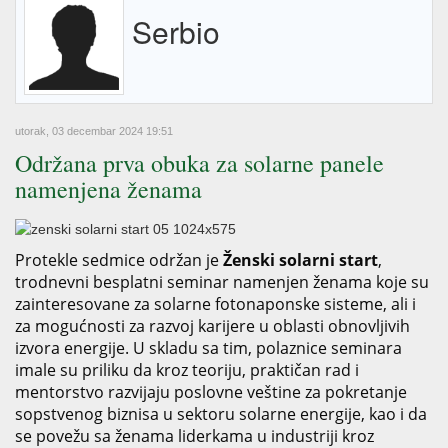
Serbio
utorak, 03 decembar 2024 19:51
Održana prva obuka za solarne panele
namenjena ženama
Protekle sedmice održan je
Ženski solarni start
,
trodnevni besplatni seminar namenjen ženama koje su
zainteresovane za solarne fotonaponske sisteme, ali i
za mogućnosti za razvoj karijere u oblasti obnovljivih
izvora energije. U skladu sa tim, polaznice seminara
imale su priliku da kroz teoriju, praktičan rad i
mentorstvo razvijaju poslovne veštine za pokretanje
sopstvenog biznisa u sektoru solarne energije, kao i da
se povežu sa ženama liderkama u industriji kroz