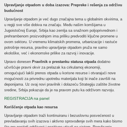
Upravljanje otpadom u doba izazova: Prepreke i rešenja za održivu
budućnost
Upravljanje otpadom je već dugo značajna tema u globalnim okvirima, a
u regiji sve više dobiva na značaju. Među našim komšijama u
Jugoistočnoj Europi, Srbija kao zemlja sa snažnom poljoprivrednom i
prehrambenom proizvodnjom ima priliku predvoditi ključne promene u
ovom sektoru.
U vremenu klimatskih promena, urbanizacije i rastuće
potrošnje resursa, pravilno upravljanje otpadom pruža ne samo
ekološke, već i ekonomske prilike za razvoj i inovacije.
Upravo donesen
Pravilnik o prestanku statusa otpada
dodatno
učvršćuje pravni okvir za prelazak ka cirkularnoj ekonomiji,
omogućujući lakši prenos otpada u korisne resurse i otvarajući nove
mogućnosti za privrednu upotrebu materijala koji bi inače završili na
deponijama. Uz ovaj novi pravilnik i dolazeću Strategiju zaštite životne
sredine, Srbija pokazuje da je na pravom putu ka održivom razvoju.
REGISTRACIJA na panel
Korišćenje otpada kao resursa
Upravljanje otpadom traži kontinuiranu i bezuslovnu posvećenost u
prevladavanju svih izazova i aktivno sprovođenje svih mera kako bismo
što pre postigli održivost i pozitivno uticali na sistem. Regulisanje