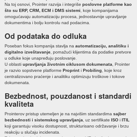
Na toj osnovi, Prointer razvija i integriše
poslovne platforme kao
što su ERP, CRM, ECM i DMS sistemi
, koje kompanijama
omogućavaju automatizaciju procesa, jednostavnije upravljanje
dokumentima i bolju kontrolu nad podacima.
Od podataka do odluka
Poseban fokus kompanija stavlja na
automatizaciju, analitiku i
digitalno izveštavanje
, pomažući klijentima da podatke pretvore
u odluke koje unapređuju poslovanje.
U oblasti
upravljanja životnim ciklusom dokumenata
, Prointer
je razvio sopstvene platforme
Proprint
i
Probiling
, koje kroz
centralizovano praćenje i analitiku optimizuju troškove i tokove
dokumenata.
Bezbednost, pouzdanost i standardi
kvaliteta
Prointerov pristup utemeljen je na najvišim standardima
sajber
bezbednosti i sistemskog upravljanja
, uz sertifikate
ISO
i
ITIL
koji garantuju visoku dostupnost, strukturisano održavanje i brzu
reakciju u slučaju incidenata.