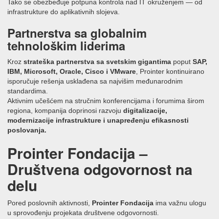
Tako se obezbeđuje potpuna kontrola nad IT okruženjem — od
infrastrukture do aplikativnih slojeva.
Partnerstva sa globalnim
tehnološkim liderima
Kroz
strateška partnerstva sa svetskim gigantima
poput
SAP,
IBM, Microsoft, Oracle, Cisco i VMware
, Prointer kontinuirano
isporučuje rešenja usklađena sa najvišim međunarodnim
standardima.
Aktivnim učešćem na stručnim konferencijama i forumima širom
regiona, kompanija doprinosi razvoju
digitalizacije,
modernizacije infrastrukture i unapređenju efikasnosti
poslovanja.
Prointer Fondacija –
Društvena odgovornost na
delu
Pored poslovnih aktivnosti,
Prointer Fondacija
ima važnu ulogu
u sprovođenju projekata društvene odgovornosti.