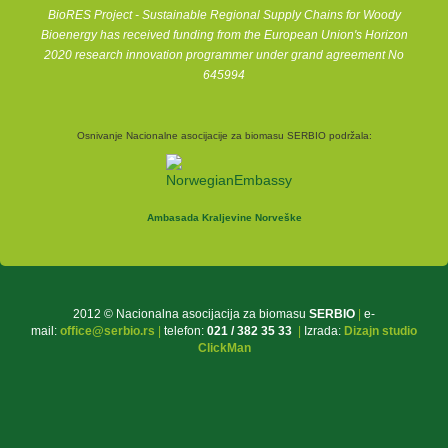
BioRES Project - Sustainable Regional Supply Chains for Woody
Bioenergy has received funding from the European Union's Horizon
2020 research innovation programmer under grand agreement No
645994
Osnivanje Nacionalne asocijacije za biomasu SERBIO podržala:
Ambasada Kraljevine Norveške
2012 © Nacionalna asocijacija za biomasu
SERBIO
|
e-
mail:
office@serbio.rs
|
telefon:
021 / 382 35 33
|
Izrada:
Dizajn studio
ClickMan