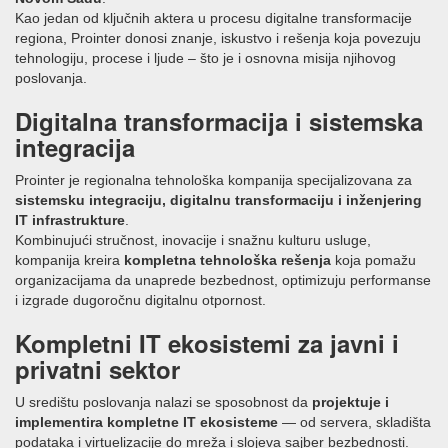
Kao jedan od ključnih aktera u procesu digitalne transformacije
regiona, Prointer donosi znanje, iskustvo i rešenja koja povezuju
tehnologiju, procese i ljude – što je i osnovna misija njihovog
poslovanja.
Digitalna transformacija i sistemska
integracija
Prointer je regionalna tehnološka kompanija specijalizovana za
sistemsku integraciju, digitalnu transformaciju i inženjering
IT infrastrukture
.
Kombinujući stručnost, inovacije i snažnu kulturu usluge,
kompanija kreira
kompletna tehnološka rešenja
koja pomažu
organizacijama da unaprede bezbednost, optimizuju performanse
i izgrade dugoročnu digitalnu otpornost.
Kompletni IT ekosistemi za javni i
privatni sektor
U središtu poslovanja nalazi se sposobnost da
projektuje i
implementira kompletne IT ekosisteme
— od servera, skladišta
podataka i virtuelizacije do mreža i slojeva sajber bezbednosti.