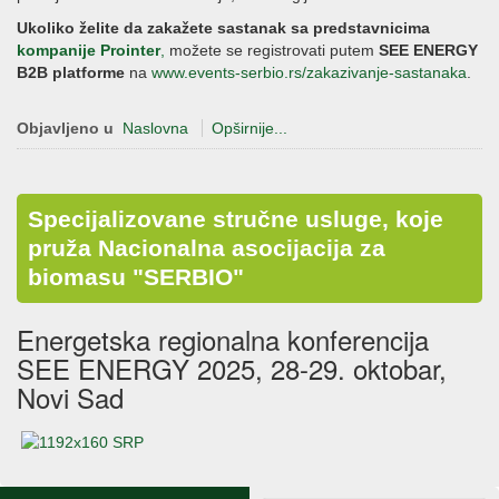
Ukoliko želite da zakažete sastanak sa predstavnicima
kompanije Prointer
,
možete se registrovati putem
SEE ENERGY
B2B platforme
na
www.events-serbio.rs/zakazivanje-sastanaka
.
Objavljeno u
Naslovna
Opširnije...
Specijalizovane stručne usluge, koje
pruža Nacionalna asocijacija za
biomasu "SERBIO"
Energetska regionalna konferencija
SEE ENERGY 2025, 28-29. oktobar,
Novi Sad