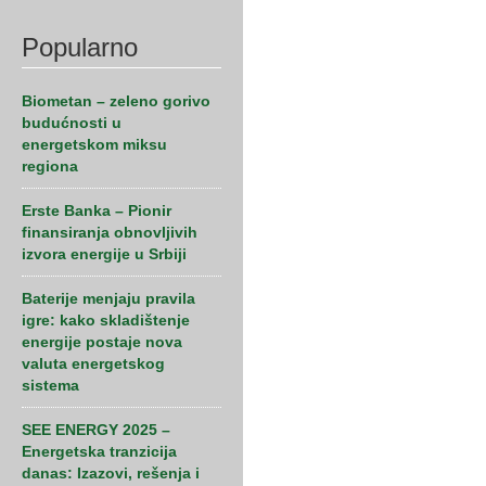
Popularno
Biometan – zeleno gorivo
budućnosti u
energetskom miksu
regiona
Erste Banka – Pionir
finansiranja obnovljivih
izvora energije u Srbiji
Baterije menjaju pravila
igre: kako skladištenje
energije postaje nova
valuta energetskog
sistema
SEE ENERGY 2025 –
Energetska tranzicija
danas: Izazovi, rešenja i