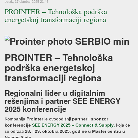
petak, 17 oktobar 2025 21:45
PROINTER – Tehnološka podrška
energetskoj transformaciji regiona
PROINTER – Tehnološka
podrška energetskoj
transformaciji regiona
Regionalni lider u digitalnim
rešenjima i partner SEE ENERGY
2025 konferencije
Kompanija
Prointer
je ovogodišnji
partner i sponzor
konferencije
SEE ENERGY 2025 – Connect & Supply
,
koja će
se održati
28. i 29. oktobra 2025. godine u Master centru u
Novom Sadu
.