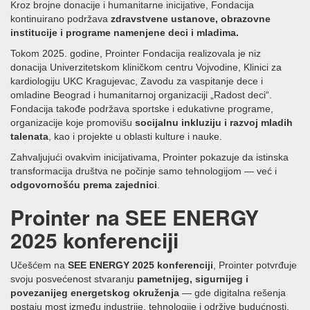
Kroz brojne donacije i humanitarne inicijative, Fondacija
kontinuirano podržava
zdravstvene ustanove, obrazovne
institucije i programe namenjene deci i mladima.
Tokom 2025. godine, Prointer Fondacija realizovala je niz
donacija Univerzitetskom kliničkom centru Vojvodine, Klinici za
kardiologiju UKC Kragujevac, Zavodu za vaspitanje dece i
omladine Beograd i humanitarnoj organizaciji „Radost deci“.
Fondacija takođe podržava sportske i edukativne programe,
organizacije koje promovišu
socijalnu inkluziju i razvoj mladih
talenata
, kao i projekte u oblasti kulture i nauke.
Zahvaljujući ovakvim inicijativama, Prointer pokazuje da istinska
transformacija društva ne počinje samo tehnologijom — već i
odgovornošću prema zajednici
.
Prointer na SEE ENERGY
2025 konferenciji
Učešćem na
SEE ENERGY 2025 konferenciji
, Prointer potvrđuje
svoju posvećenost stvaranju
pametnijeg, sigurnijeg i
povezanijeg energetskog okruženja
— gde digitalna rešenja
postaju most između industrije, tehnologije i održive budućnosti.