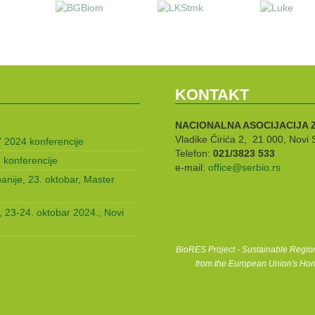
KONTAKT
NACIONALNA ASOCIJACIJA 
Vladike Ćirića 2, 21 000, Novi 
 2024 konferencije
Telefon:
021/3823 533
konferencije
e-mail:
office@serbio.rs
anije, 23. oktobar, Master
 23-24. oktobar 2024., Novi
BioRES Project - Sustainable Regio
from the European Union's Hor