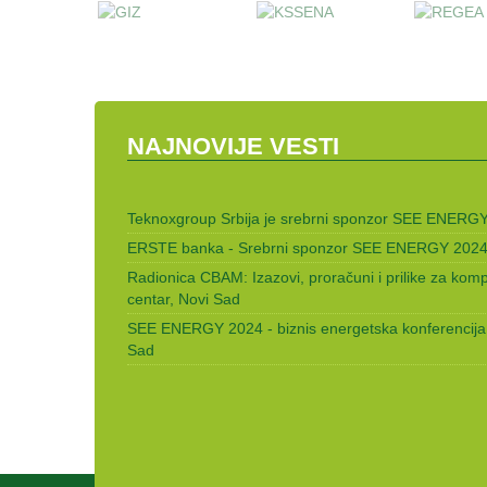
NAJNOVIJE VESTI
Teknoxgroup Srbija je srebrni sponzor SEE ENERGY
ERSTE banka - Srebrni sponzor SEE ENERGY 2024 
Radionica CBAM: Izazovi, proračuni i prilike za komp
centar, Novi Sad
SEE ENERGY 2024 - biznis energetska konferencija,
Sad