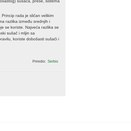
bošastog) sušača, prese, sistema
 Princip rada je sličan velikim
na razlika između srednjih i
e se koriste. Najveća razlika se
ski sušač i mljin sa
avilu, koriste dobošasti sušači i
Priredio:
Serbio