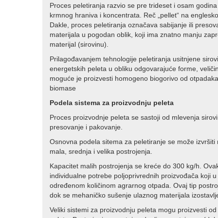
Proces peletiranja razvio se pre trideset i osam godi
krmnog hraniva i koncentrata. Reč „pellet“ na engleskom 
Dakle, proces peletiranja označava sabijanje ili presov
materijala u pogodan oblik, koji ima znatno manju za
materijal (sirovinu).
Prilagođavanjem tehnologije peletiranja usitnjene sirov
energetskih peleta u obliku odgovarajuće forme, veličin
moguće je proizvesti homogeno biogorivo od otpadaka d
biomase
Podela sistema za proizvodnju peleta
Proces proizvodnje peleta se sastoji od mlevenja sirov
presovanje i pakovanje.
Osnovna podela sitema za peletiranje se može izvršiti 
mala, srednja i velika postrojenja.
Kapacitet malih postrojenja se kreće do 300 kg/h. Ovak
individualne potrebe poljoprivrednih proizvođača koji 
određenom količinom agrarnog otpada. Ovaj tip postroje
dok se mehaničko sušenje ulaznog materijala izostavlj
Veliki sistemi za proizvodnju peleta mogu proizvesti od