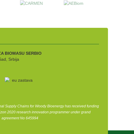
ZA BIOMASU
SERBIO
Sad, Srbija
nal Supply Chains for Woody Bioenergy has received funding
izon 2020 research innovation programmer under grand
agreement No 645994