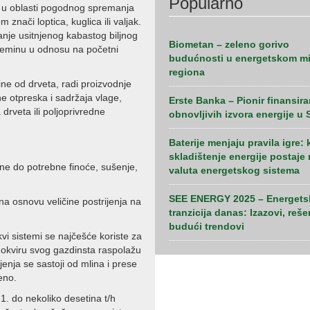
Popularno
na u oblasti pogodnog spremanja
znači loptica, kuglica ili valjak.
anje usitnjenog kabastog biljnog
Biometan – zeleno gorivo
preminu u odnosu na početni
budućnosti u energetskom m
regiona
ine od drveta, radi proizvodnje
e otpreska i sadržaja vlage,
Erste Banka – Pionir finansira
rveta ili poljoprivredne
obnovljivih izvora energije u S
Baterije menjaju pravila igre:
skladištenje energije postaje
ine do potrebne finoće, sušenje,
valuta energetskog sistema
SEE ENERGY 2025 – Energets
na osnovu veličine postrijenja na
tranzicija danas: Izazovi, reše
budući trendovi
vi sistemi se najčešće koriste za
u okviru svog gazdinsta raspolažu
nja se sastoji od mlina i prese
eno.
 1. do nekoliko desetina t/h