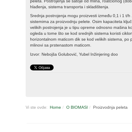
peleta. Postrojenja se satoje od mlina, roatcionog (do
hlađenja, sistema transporta i skladištenja.
Srednja postrojenja mogu proizvesti između 0,1 i 1 t/h .
sistemima za proizvodnju pelete. Osim kapaciteta ključ
velikih postrojenja je u tipu opreme odnosno mašina koj
ogleda u tome što se kod srednjih sistema koristi ciklon
horizontalnom maticom dik se kod velikih sistema, po pr
mlinovi sa prstenastom maticom.
Izvor: Nebojša Golubović, Yubel Inžinjering doo
Vi ste ovde:
Home
O BIOMASI
Proizvodnja peleta