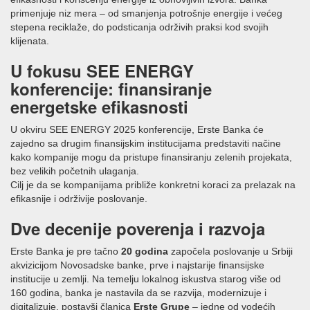
primenjuje niz mera – od smanjenja potrošnje energije i većeg
stepena reciklaže, do podsticanja održivih praksi kod svojih
klijenata.
U fokusu SEE ENERGY
konferencije: finansiranje
energetske efikasnosti
U okviru SEE ENERGY 2025 konferencije, Erste Banka će
zajedno sa drugim finansijskim institucijama predstaviti načine
kako kompanije mogu da pristupe finansiranju zelenih projekata,
bez velikih početnih ulaganja.
Cilj je da se kompanijama približe konkretni koraci za prelazak na
efikasnije i održivije poslovanje.
Dve decenije poverenja i razvoja
Erste Banka je pre tačno
20 godina
započela poslovanje u Srbiji
akvizicijom Novosadske banke, prve i najstarije finansijske
institucije u zemlji. Na temelju lokalnog iskustva starog više od
160 godina, banka je nastavila da se razvija, modernizuje i
digitalizuje, postavši članica
Erste Grupe
– jedne od vodećih