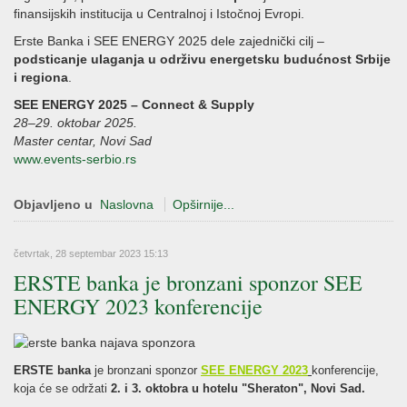
finansijskih institucija u Centralnoj i Istočnoj Evropi.
Erste Banka i SEE ENERGY 2025 dele zajednički cilj –
podsticanje ulaganja u održivu energetsku budućnost Srbije
i regiona
.
SEE ENERGY 2025 – Connect & Supply
28–29. oktobar 2025.
Master centar, Novi Sad
www.events-serbio.rs
Objavljeno u
Naslovna
Opširnije...
četvrtak, 28 septembar 2023 15:13
ERSTE banka je bronzani sponzor SEE
ENERGY 2023 konferencije
ERSTE banka
je bronzani sponzor
SEE ENERGY 2023
konferencije,
koja će se održati
2. i 3. oktobra u hotelu "Sheraton", Novi Sad.