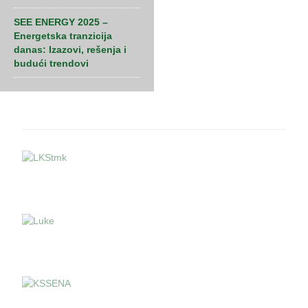
SEE ENERGY 2025 –
Energetska tranzicija
danas: Izazovi, rešenja i
budući trendovi