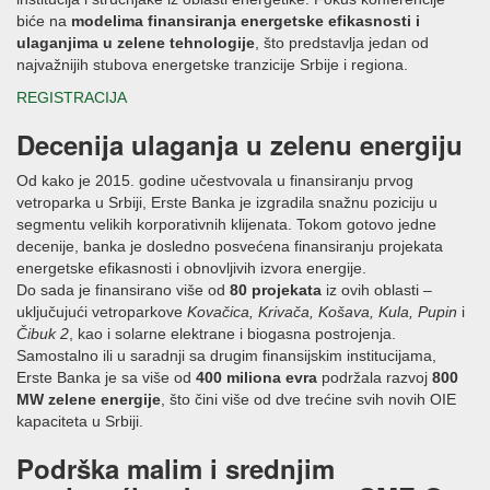
biće na
modelima finansiranja energetske efikasnosti i
ulaganjima u zelene tehnologije
, što predstavlja jedan od
najvažnijih stubova energetske tranzicije Srbije i regiona.
REGISTRACIJA
Decenija ulaganja u zelenu energiju
Od kako je 2015. godine učestvovala u finansiranju prvog
vetroparka u Srbiji, Erste Banka je izgradila snažnu poziciju u
segmentu velikih korporativnih klijenata. Tokom gotovo jedne
decenije, banka je dosledno posvećena finansiranju projekata
energetske efikasnosti i obnovljivih izvora energije.
Do sada je finansirano više od
80 projekata
iz ovih oblasti –
uključujući vetroparkove
Kovačica, Krivača, Košava, Kula, Pupin
i
Čibuk 2
, kao i solarne elektrane i biogasna postrojenja.
Samostalno ili u saradnji sa drugim finansijskim institucijama,
Erste Banka je sa više od
400 miliona evra
podržala razvoj
800
MW zelene energije
, što čini više od dve trećine svih novih OIE
kapaciteta u Srbiji.
Podrška malim i srednjim