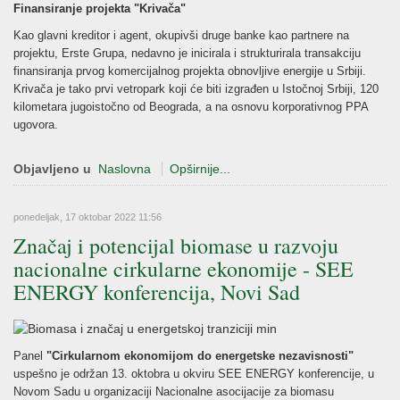
Finansiranje projekta "Krivača"
Kao glavni kreditor i agent, okupivši druge banke kao partnere na
projektu, Erste Grupa, nedavno je inicirala i strukturirala transakciju
finansiranja prvog komercijalnog projekta obnovljive energije u Srbiji.
Krivača je tako prvi vetropark koji će biti izgrađen u Istočnoj Srbiji, 120
kilometara jugoistočno od Beograda, a na osnovu korporativnog PPA
ugovora.
Objavljeno u
Naslovna
Opširnije...
ponedeljak, 17 oktobar 2022 11:56
Značaj i potencijal biomase u razvoju
nacionalne cirkularne ekonomije - SEE
ENERGY konferencija, Novi Sad
Panel
"Cirkularnom ekonomijom do energetske nezavisnosti"
uspešno je održan 13. oktobra u okviru SEE ENERGY konferencije, u
Novom Sadu u organizaciji Nacionalne asocijacije za biomasu