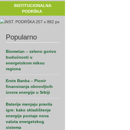
INSTITUCIONALNA
PODRŠKA
Popularno
Biometan – zeleno gorivo
budućnosti u
energetskom miksu
regiona
Erste Banka – Pionir
finansiranja obnovljivih
izvora energije u Srbiji
Baterije menjaju pravila
igre: kako skladištenje
energije postaje nova
valuta energetskog
sistema