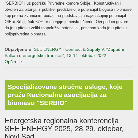
"SERBIO" i uz podršku Privredne komore Srbije. Konstruktivan i
otvoren za pitanja iz publike, predstavio je potencijal biogasa i biomase
koji prema zvaničnim podacima predstavljaju najznačajniji potencijal
OIE u Srbiji, čak 67% te energije je neiskorišćeno. Ovi podaci govore
da je u pitanju veliki raspoloživi potencijal, posebno kada je u pitanju
poljoprivredna biomasa.
Objavljeno u
SEE ENERGY - Connect & Supply V: "Zapadni
Balkan u energetskoj tranziciji", 13-14. oktobar 2022.
Opširnije...
Specijalizovane stručne usluge, koje
pruža Nacionalna asocijacija za
biomasu "SERBIO"
Energetska regionalna konferencija
SEE ENERGY 2025, 28-29. oktobar,
Novi Sad