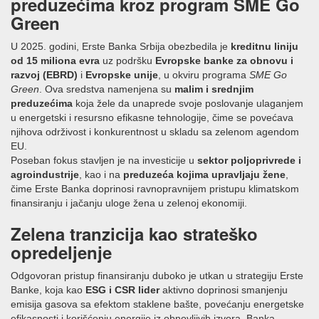
preduzećima kroz program SME Go
Green
U 2025. godini, Erste Banka Srbija obezbedila je
kreditnu liniju
od 15 miliona evra
uz podršku
Evropske banke za obnovu i
razvoj (EBRD)
i
Evropske unije
, u okviru programa
SME Go
Green
. Ova sredstva namenjena su
malim i srednjim
preduzećima
koja žele da unaprede svoje poslovanje ulaganjem
u energetski i resursno efikasne tehnologije, čime se povećava
njihova održivost i konkurentnost u skladu sa zelenom agendom
EU.
Poseban fokus stavljen je na investicije u
sektor poljoprivrede i
agroindustrije
, kao i na
preduzeća kojima upravljaju žene
,
čime Erste Banka doprinosi ravnopravnijem pristupu klimatskom
finansiranju i jačanju uloge žena u zelenoj ekonomiji.
Zelena tranzicija kao strateško
opredeljenje
Odgovoran pristup finansiranju duboko je utkan u strategiju Erste
Banke, koja kao
ESG i CSR lider
aktivno doprinosi smanjenju
emisija gasova sa efektom staklene bašte, povećanju energetske
efikasnosti i korišćenju energije iz obnovljivih izvora. Banka