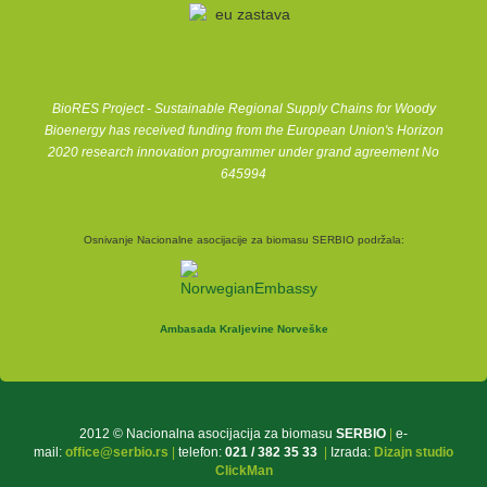
BioRES Project - Sustainable Regional Supply Chains for Woody
Bioenergy has received funding from the European Union's Horizon
2020 research innovation programmer under grand agreement No
645994
Osnivanje Nacionalne asocijacije za biomasu SERBIO podržala:
Ambasada Kraljevine Norveške
2012 © Nacionalna asocijacija za biomasu
SERBIO
|
e-
mail:
office@serbio.rs
|
telefon:
021 / 382 35 33
|
Izrada:
Dizajn studio
ClickMan